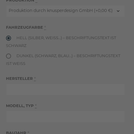
PRODUKTION
*
FAHRZEUGFARBE
*
HELL (SILBER, WEISS…) – BESCHRIFTUNGSTEXT IST S
CHWARZ
DUNKEL (SCHWARZ, BLAU…) – BESCHRIFTUNGSTEXT
IST WEISS
HERSTELLER
*
MODELL, TYP
*
BAUJAHR
*