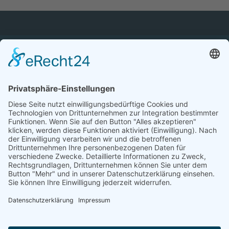
Persönlicher
Kostenloser
Flexible
Schnelle
Kundenservi
Versand
Bezahlarten
Lieferung
ce
(DE)
Unsere Versandpartner