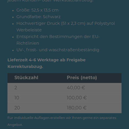
jedem Kunden- oder Werkstattfahrzeug!
Größe: 52,5 x 13,5 cm
Grundfarbe: Schwarz
Hochwertiger Druck (51 x 2,3 cm) auf Polystyrol
Werbeleiste
Entspricht den Bestimmungen der EU-
Richtlinien
UV-, frost- und waschstraßenbeständig
Lieferzeit 4-6 Werktage ab Freigabe
Korrekturabzug.
Stückzahl
Preis (netto)
2
40,00 €
10
100,00 €
20
180,00 €
Für individuelle Auflagen erstellen wir Ihnen gerne ein separates
Angebot.